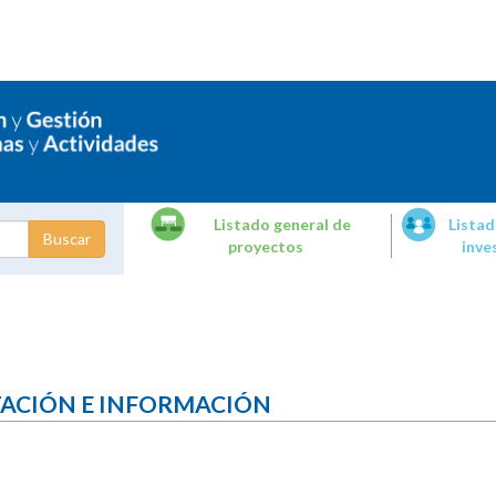
Listado general de
Listad
proyectos
inve
dades de
tigación
TACIÓN E INFORMACIÓN