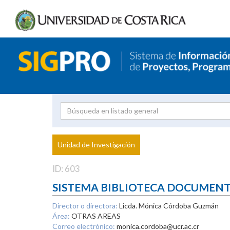
Investigador
Uni
Proyecto
Unidad de Investigación
inves
ID: 603
SISTEMA BIBLIOTECA DOCUMEN
Director o directora:
Licda. Mónica Córdoba Guzmán
Área:
OTRAS AREAS
Correo electrónico:
monica.cordoba@ucr.ac.cr