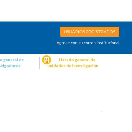
USUARIOS REGISTRADOS
Ingrese con su correo institucional
o general de
Listado general de
stigadores
unidades de investigación