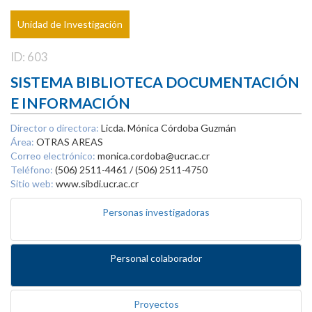
Unidad de Investigación
ID: 603
SISTEMA BIBLIOTECA DOCUMENTACIÓN
E INFORMACIÓN
Director o directora:
Licda. Mónica Córdoba Guzmán
Área:
OTRAS AREAS
Correo electrónico:
monica.cordoba@ucr.ac.cr
Teléfono:
(506) 2511-4461 / (506) 2511-4750
Sitio web:
www.sibdi.ucr.ac.cr
Personas investigadoras
Personal colaborador
Proyectos