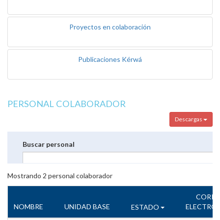
Proyectos en colaboración
Publicaciones Kérwá
PERSONAL COLABORADOR
Descargas
Buscar personal
Mostrando
2
personal colaborador
CORR
NOMBRE
UNIDAD BASE
ELECTRÓ
ESTADO