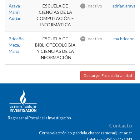
Araya
ESCUELA DE
Inactivo
adrian.araya@u
Marin,
CIENCIAS DE LA
Adrian
COMPUTACIÓN E
INFORMÁTICA
Briceño
ESCUELA DE
Inactivo
ma.briceno@u
Meza,
BIBLIOTECOLOGÍA
Maria
Y CIENCIAS DE LA
INFORMACIÓN
Descargar Ficha de la Unidad
Regresar al Portal de la Investigación
Contacto
Correo electrónico: gabriela.chaconzamora@ucr.ac.cr
Teléfono: (506) 2511-1341