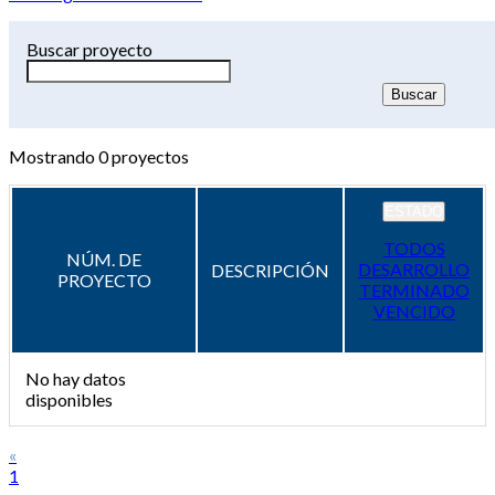
Buscar proyecto
Mostrando
0
proyectos
ESTADO
TODOS
NÚM. DE
DESARROLLO
DESCRIPCIÓN
PROYECTO
TERMINADO
VENCIDO
No hay datos
disponibles
«
1