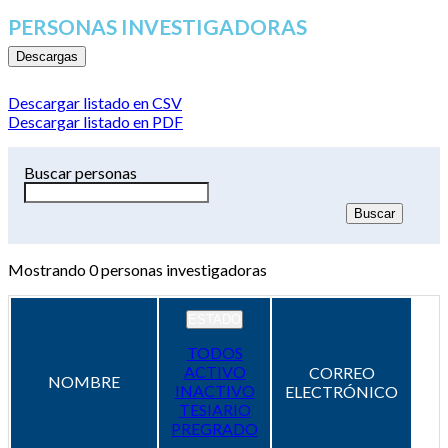
PERSONAS INVESTIGADORAS
Descargas
Descargar listado en CSV
Descargar listado en PDF
Buscar personas
Mostrando
0
personas investigadoras
ESTADO
TODOS
ACTIVO
CORREO
NOMBRE
INACTIVO
ELECTRÓNICO
TESIARIO
PREGRADO