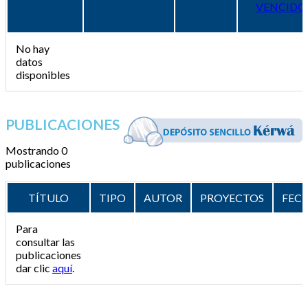
VENCIDO
No hay
datos
disponibles
PUBLICACIONES
Mostrando 0
publicaciones
TÍTULO
TIPO
AUTOR
PROYECTOS
FEC
Para
consultar las
publicaciones
dar clic
aquí
.