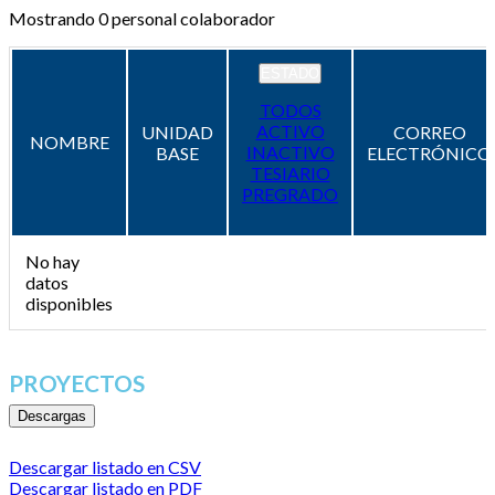
Mostrando
0
personal colaborador
ESTADO
TODOS
ACTIVO
UNIDAD
CORREO
NOMBRE
INACTIVO
BASE
ELECTRÓNICO
TESIARIO
PREGRADO
No hay
datos
disponibles
PROYECTOS
Descargas
Descargar listado en CSV
Descargar listado en PDF