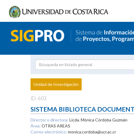
Investigador
Uni
Proyecto
Unidad de Investigación
inves
ID: 603
SISTEMA BIBLIOTECA DOCUMEN
Director o directora:
Licda. Mónica Córdoba Guzmán
Área:
OTRAS AREAS
Correo electrónico:
monica.cordoba@ucr.ac.cr