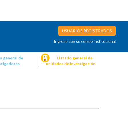
USUARIOS REGISTRADOS
Ingrese con su correo institucional
o general de
Listado general de
stigadores
unidades de investigación