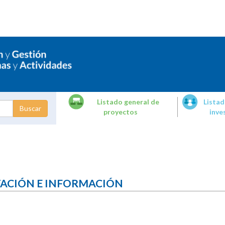
Listado general de
Listad
proyectos
inve
dades de
tigación
TACIÓN E INFORMACIÓN