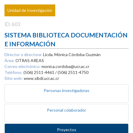
Unidad de Investigación
ID: 603
SISTEMA BIBLIOTECA DOCUMENTACIÓN
E INFORMACIÓN
Director o directora:
Licda. Mónica Córdoba Guzmán
Área:
OTRAS AREAS
Correo electrónico:
monica.cordoba@ucr.ac.cr
Teléfono:
(506) 2511-4461 / (506) 2511-4750
Sitio web:
www.sibdi.ucr.ac.cr
Personas investigadoras
Personal colaborador
Proyectos