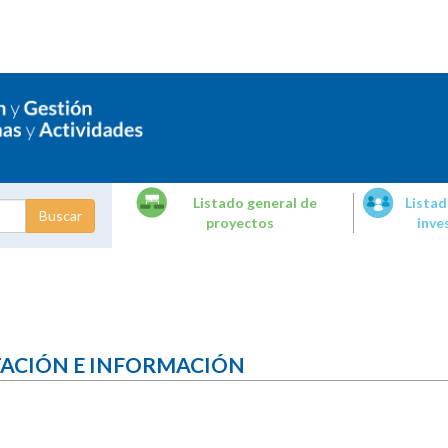
Listado general de
Listad
proyectos
inve
dades de
tigación
TACIÓN E INFORMACIÓN