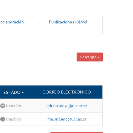
 colaboración
Publicaciones Kérwá
Descargas
CORREO ELECTRÓNICO
ESTADO
Inactivo
adrian.araya@ucr.ac.cr
Inactivo
ma.briceno@ucr.ac.cr