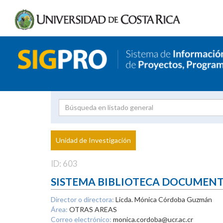
Investigador
Uni
Proyecto
Unidad de Investigación
inves
ID: 603
SISTEMA BIBLIOTECA DOCUMEN
Director o directora:
Licda. Mónica Córdoba Guzmán
Área:
OTRAS AREAS
Correo electrónico:
monica.cordoba@ucr.ac.cr