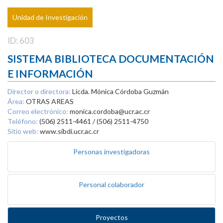
Unidad de Investigación
ID: 603
SISTEMA BIBLIOTECA DOCUMENTACIÓN
E INFORMACIÓN
Director o directora:
Licda. Mónica Córdoba Guzmán
Área:
OTRAS AREAS
Correo electrónico:
monica.cordoba@ucr.ac.cr
Teléfono:
(506) 2511-4461 / (506) 2511-4750
Sitio web:
www.sibdi.ucr.ac.cr
Personas investigadoras
Personal colaborador
Proyectos