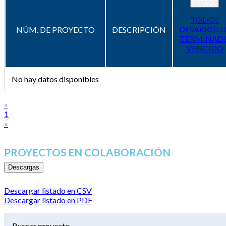
ESTADO
TODOS
DESARROLL
NÚM. DE PROYECTO
DESCRIPCIÓN
TERMINAD
VENCIDO
No hay datos disponibles
«
1
»
PROYECTOS EN COLABORACIÓN
Descargas
Descargar listado en CSV
Descargar listado en PDF
Buscar proyecto