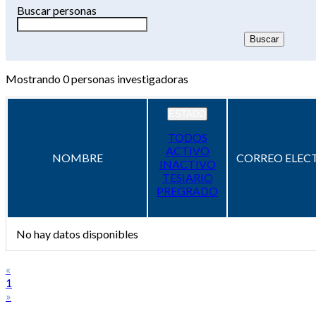
Buscar personas
Mostrando
0
personas investigadoras
ESTADO
TODOS
ACTIVO
NOMBRE
CORREO ELEC
INACTIVO
TESIARIO
PREGRADO
No hay datos disponibles
«
1
»