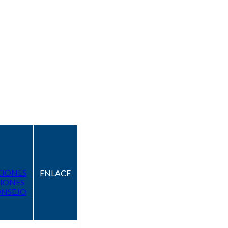
CIONES
ENLACE
IONES
ONSEJO