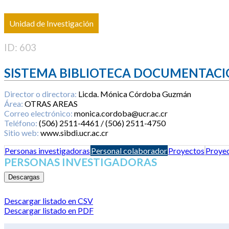
Unidad de Investigación
ID: 603
SISTEMA BIBLIOTECA DOCUMENTACI
Director o directora:
Licda. Mónica Córdoba Guzmán
Área:
OTRAS AREAS
Correo electrónico:
monica.cordoba@ucr.ac.cr
Teléfono:
(506) 2511-4461 / (506) 2511-4750
Sitio web:
www.sibdi.ucr.ac.cr
Personas investigadoras
Personal colaborador
Proyectos
Proyec
PERSONAS INVESTIGADORAS
Descargas
Descargar listado en CSV
Descargar listado en PDF