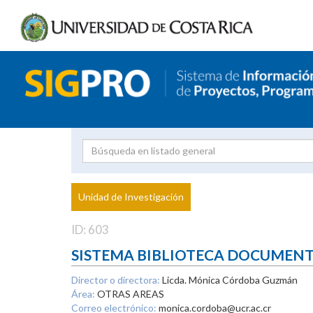
Investigador
Uni
Proyecto
Unidad de Investigación
inves
ID: 603
SISTEMA BIBLIOTECA DOCUMEN
Director o directora:
Licda. Mónica Córdoba Guzmán
Área:
OTRAS AREAS
Correo electrónico:
monica.cordoba@ucr.ac.cr