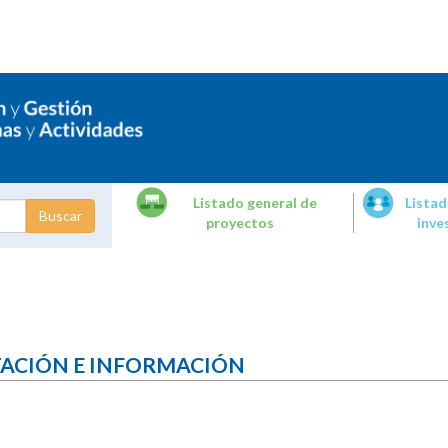
Listado general de
Listad
proyectos
inve
dades de
tigación
TACIÓN E INFORMACIÓN