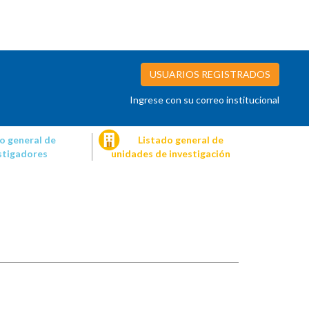
USUARIOS REGISTRADOS
Ingrese con su correo institucional
o general de
Listado general de
stigadores
unidades de investigación