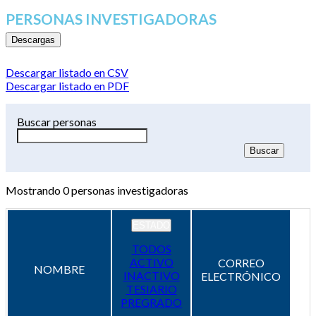
PERSONAS INVESTIGADORAS
Descargas
Descargar listado en CSV
Descargar listado en PDF
Buscar personas
Mostrando
0
personas investigadoras
ESTADO
TODOS
ACTIVO
CORREO
NOMBRE
INACTIVO
ELECTRÓNICO
TESIARIO
PREGRADO