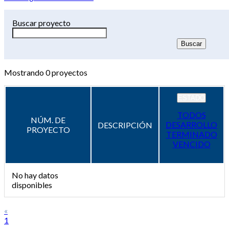
Buscar proyecto
Mostrando
0
proyectos
ESTADO
TODOS
NÚM. DE
DESARROLLO
DESCRIPCIÓN
PROYECTO
TERMINADO
VENCIDO
No hay datos
disponibles
«
1