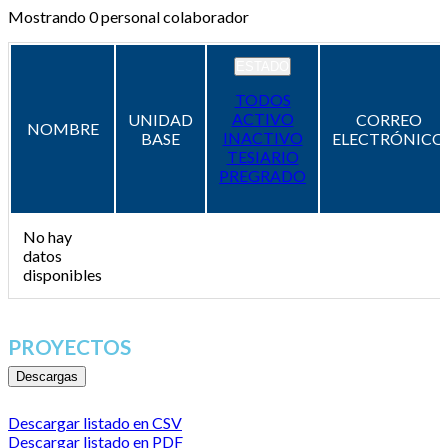
Mostrando
0
personal colaborador
ESTADO
TODOS
ACTIVO
UNIDAD
CORREO
NOMBRE
INACTIVO
BASE
ELECTRÓNICO
TESIARIO
PREGRADO
No hay
datos
disponibles
PROYECTOS
Descargas
Descargar listado en CSV
Descargar listado en PDF