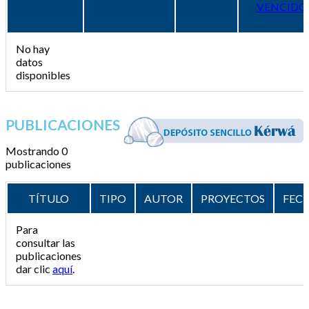
VENCIDO
No hay
datos
disponibles
PUBLICACIONES
Mostrando 0
publicaciones
TÍTULO
TIPO
AUTOR
PROYECTOS
FEC
Para
consultar las
publicaciones
dar clic
aquí
.