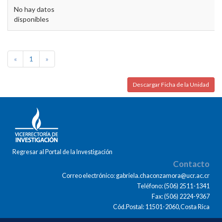
No hay datos
disponibles
«
1
»
Descargar Ficha de la Unidad
Regresar al Portal de la Investigación
Contacto
Correo electrónico: gabriela.chaconzamora@ucr.ac.cr
Teléfono: (506) 2511-1341
Fax: (506) 2224-9367
Cód.Postal: 11501-2060,Costa Rica