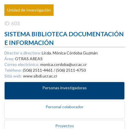
Unidad de Investigación
ID: 603
SISTEMA BIBLIOTECA DOCUMENTACIÓN
E INFORMACIÓN
Director o directora:
Licda. Mónica Córdoba Guzmán
Área:
OTRAS AREAS
Correo electrónico:
monica.cordoba@ucr.ac.cr
Teléfono:
(506) 2511-4461 / (506) 2511-4750
Sitio web:
www.sibdi.ucr.ac.cr
Personas investigadoras
Personal colaborador
Proyectos