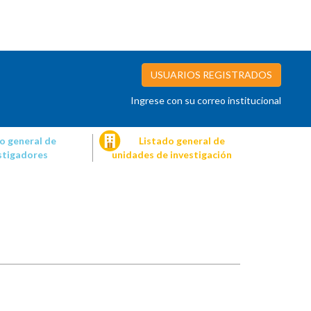
USUARIOS REGISTRADOS
Ingrese con su correo institucional
o general de
Listado general de
stigadores
unidades de investigación