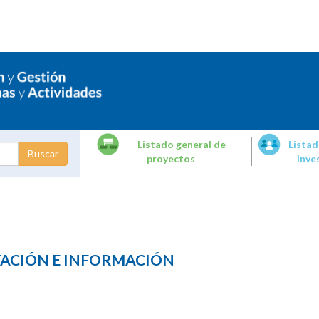
Listado general de
Listad
proyectos
inve
dades de
tigación
TACIÓN E INFORMACIÓN