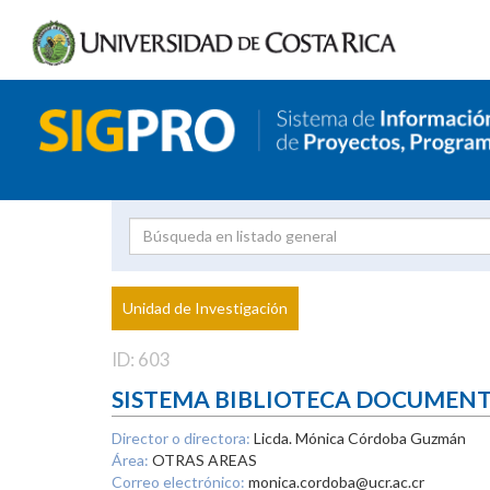
Investigador
Uni
Proyecto
Unidad de Investigación
inves
ID: 603
SISTEMA BIBLIOTECA DOCUMEN
Director o directora:
Licda. Mónica Córdoba Guzmán
Área:
OTRAS AREAS
Correo electrónico:
monica.cordoba@ucr.ac.cr