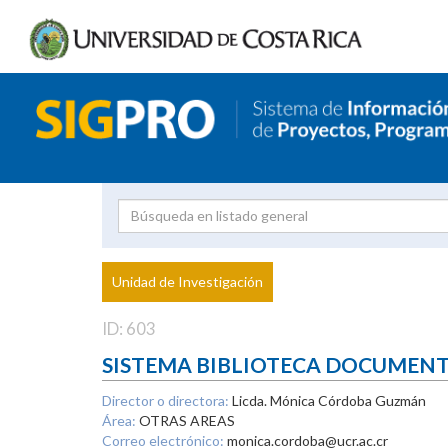
Investigador
Uni
Proyecto
Unidad de Investigación
inves
ID: 603
SISTEMA BIBLIOTECA DOCUMEN
Director o directora:
Licda. Mónica Córdoba Guzmán
Área:
OTRAS AREAS
Correo electrónico:
monica.cordoba@ucr.ac.cr