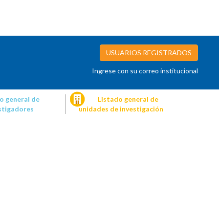
USUARIOS REGISTRADOS
Ingrese con su correo institucional
o general de
Listado general de
stigadores
unidades de investigación