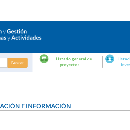
Listado general de
Listad
proyectos
inve
dades de
tigación
TACIÓN E INFORMACIÓN