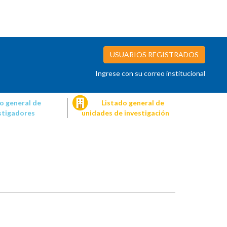
USUARIOS REGISTRADOS
Ingrese con su correo institucional
o general de
Listado general de
stigadores
unidades de investigación