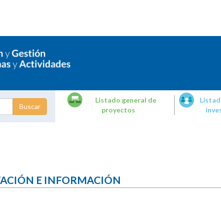
Listado general de
Listad
proyectos
inve
dades de
tigación
TACIÓN E INFORMACIÓN