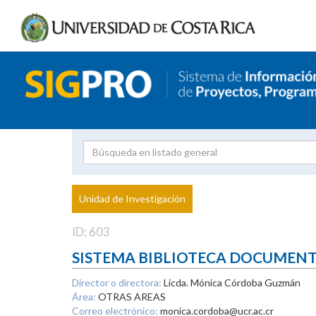
Investigador
Uni
Proyecto
Unidad de Investigación
inves
ID: 603
SISTEMA BIBLIOTECA DOCUMEN
Director o directora:
Licda. Mónica Córdoba Guzmán
Área:
OTRAS AREAS
Correo electrónico:
monica.cordoba@ucr.ac.cr