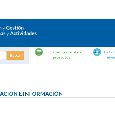
Listado general de
Listad
proyectos
inve
dades de
tigación
TACIÓN E INFORMACIÓN