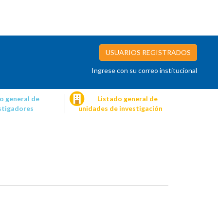
USUARIOS REGISTRADOS
Ingrese con su correo institucional
o general de
Listado general de
stigadores
unidades de investigación