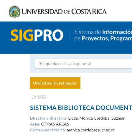
Investigador
Uni
Proyecto
Unidad de Investigación
inves
ID: 603
SISTEMA BIBLIOTECA DOCUMEN
Director o directora:
Licda. Mónica Córdoba Guzmán
Área:
OTRAS AREAS
Correo electrónico:
monica.cordoba@ucr.ac.cr