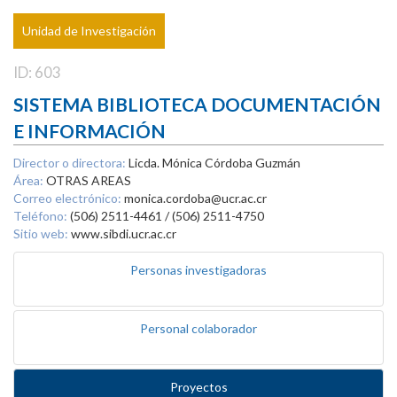
Unidad de Investigación
ID: 603
SISTEMA BIBLIOTECA DOCUMENTACIÓN
E INFORMACIÓN
Director o directora:
Licda. Mónica Córdoba Guzmán
Área:
OTRAS AREAS
Correo electrónico:
monica.cordoba@ucr.ac.cr
Teléfono:
(506) 2511-4461 / (506) 2511-4750
Sitio web:
www.sibdi.ucr.ac.cr
Personas investigadoras
Personal colaborador
Proyectos