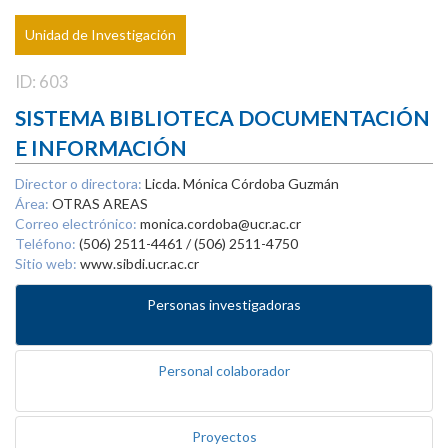
Unidad de Investigación
ID: 603
SISTEMA BIBLIOTECA DOCUMENTACIÓN
E INFORMACIÓN
Director o directora:
Licda. Mónica Córdoba Guzmán
Área:
OTRAS AREAS
Correo electrónico:
monica.cordoba@ucr.ac.cr
Teléfono:
(506) 2511-4461 / (506) 2511-4750
Sitio web:
www.sibdi.ucr.ac.cr
Personas investigadoras
Personal colaborador
Proyectos