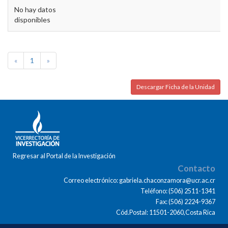
No hay datos
disponibles
«
1
»
Descargar Ficha de la Unidad
Regresar al Portal de la Investigación
Contacto
Correo electrónico: gabriela.chaconzamora@ucr.ac.cr
Teléfono: (506) 2511-1341
Fax: (506) 2224-9367
Cód.Postal: 11501-2060,Costa Rica