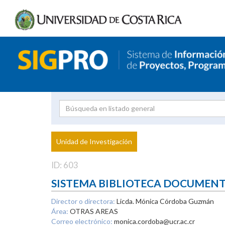
Investigador
Uni
Proyecto
Unidad de Investigación
inves
ID: 603
SISTEMA BIBLIOTECA DOCUMEN
Director o directora:
Licda. Mónica Córdoba Guzmán
Área:
OTRAS AREAS
Correo electrónico:
monica.cordoba@ucr.ac.cr