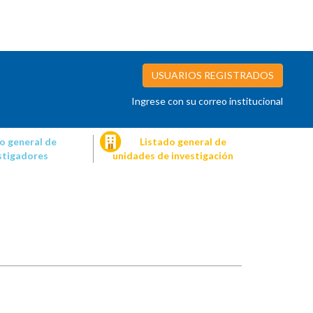
USUARIOS REGISTRADOS
Ingrese con su correo institucional
o general de
Listado general de
stigadores
unidades de investigación