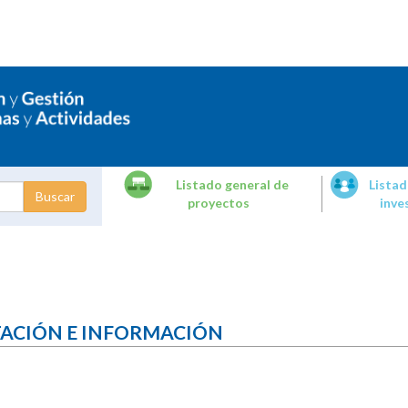
Listado general de
Listad
proyectos
inve
dades de
tigación
TACIÓN E INFORMACIÓN