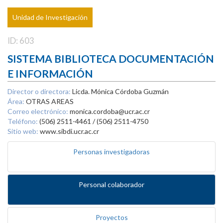
Unidad de Investigación
ID: 603
SISTEMA BIBLIOTECA DOCUMENTACIÓN
E INFORMACIÓN
Director o directora:
Licda. Mónica Córdoba Guzmán
Área:
OTRAS AREAS
Correo electrónico:
monica.cordoba@ucr.ac.cr
Teléfono:
(506) 2511-4461 / (506) 2511-4750
Sitio web:
www.sibdi.ucr.ac.cr
Personas investigadoras
Personal colaborador
Proyectos