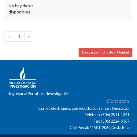
No hay datos
disponibles
«
1
»
Descargar Ficha de la Unidad
Regresar al Portal de la Investigación
Contacto
Correo electrónico: gabriela.chaconzamora@ucr.ac.cr
Teléfono: (506) 2511-1341
Fax: (506) 2224-9367
Cód.Postal: 11501-2060,Costa Rica