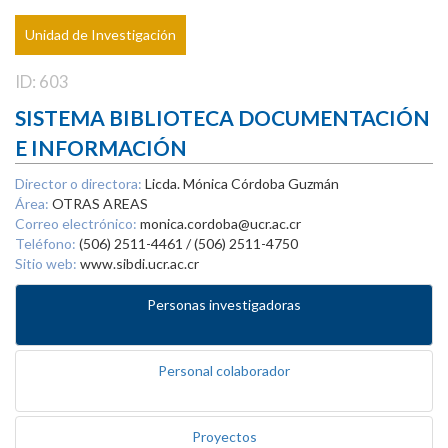
Unidad de Investigación
ID: 603
SISTEMA BIBLIOTECA DOCUMENTACIÓN
E INFORMACIÓN
Director o directora:
Licda. Mónica Córdoba Guzmán
Área:
OTRAS AREAS
Correo electrónico:
monica.cordoba@ucr.ac.cr
Teléfono:
(506) 2511-4461 / (506) 2511-4750
Sitio web:
www.sibdi.ucr.ac.cr
Personas investigadoras
Personal colaborador
Proyectos