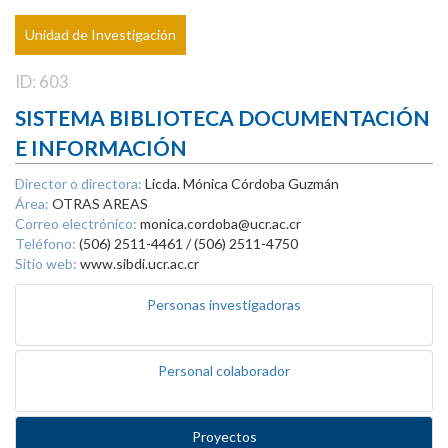
Unidad de Investigación
ID: 603
SISTEMA BIBLIOTECA DOCUMENTACIÓN
E INFORMACIÓN
Director o directora:
Licda. Mónica Córdoba Guzmán
Área:
OTRAS AREAS
Correo electrónico:
monica.cordoba@ucr.ac.cr
Teléfono:
(506) 2511-4461 / (506) 2511-4750
Sitio web:
www.sibdi.ucr.ac.cr
Personas investigadoras
Personal colaborador
Proyectos