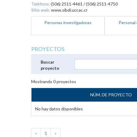
Teléfono:
(506) 2511-4461 / (506) 2511-4750
Sitio web:
www.sibdi.ucr.ac.cr
Personas investigadoras
Personal 
PROYECTOS
Buscar
proyecto
Mostrando
0
proyectos
NÚM. DE PROYECTO
No hay datos disponibles
«
1
»