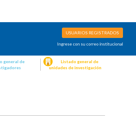
USUARIOS REGISTRADOS
Ingrese con su correo institucional
o general de
Listado general de
stigadores
unidades de investigación