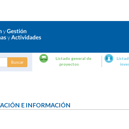
Listado general de
Listad
proyectos
inve
dades de
tigación
TACIÓN E INFORMACIÓN