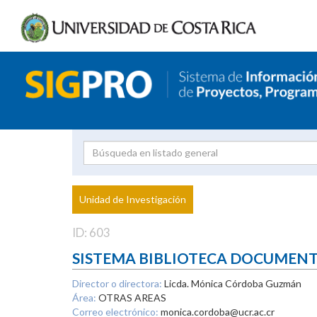
Investigador
Uni
Proyecto
Unidad de Investigación
inves
ID: 603
SISTEMA BIBLIOTECA DOCUMEN
Director o directora:
Licda. Mónica Córdoba Guzmán
Área:
OTRAS AREAS
Correo electrónico:
monica.cordoba@ucr.ac.cr