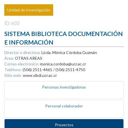
Unidad de Investigación
ID: 603
SISTEMA BIBLIOTECA DOCUMENTACIÓN
E INFORMACIÓN
Director o directora:
Licda. Mónica Córdoba Guzmán
Área:
OTRAS AREAS
Correo electrónico:
monica.cordoba@ucr.ac.cr
Teléfono:
(506) 2511-4461 / (506) 2511-4750
Sitio web:
www.sibdi.ucr.ac.cr
Personas investigadoras
Personal colaborador
Proyectos