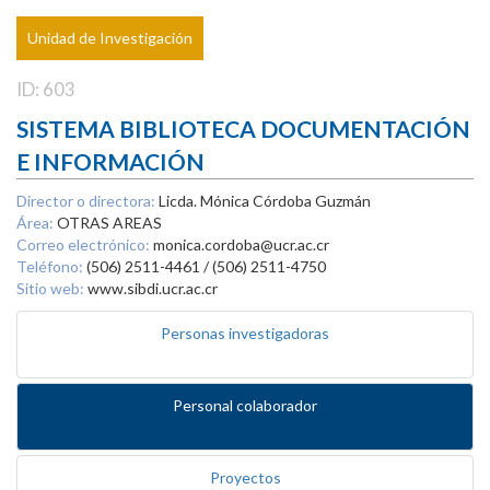
Unidad de Investigación
ID: 603
SISTEMA BIBLIOTECA DOCUMENTACIÓN
E INFORMACIÓN
Director o directora:
Licda. Mónica Córdoba Guzmán
Área:
OTRAS AREAS
Correo electrónico:
monica.cordoba@ucr.ac.cr
Teléfono:
(506) 2511-4461 / (506) 2511-4750
Sitio web:
www.sibdi.ucr.ac.cr
Personas investigadoras
Personal colaborador
Proyectos