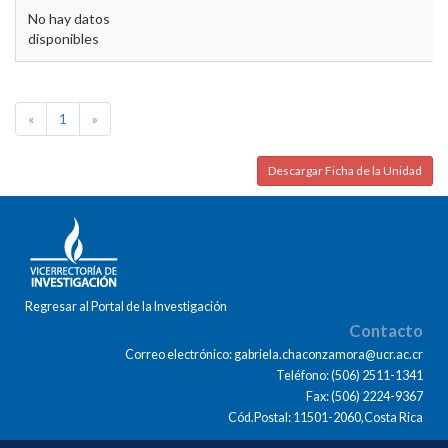
No hay datos
disponibles
«
1
»
Descargar Ficha de la Unidad
Regresar al Portal de la Investigación
Contacto
Correo electrónico: gabriela.chaconzamora@ucr.ac.cr
Teléfono: (506) 2511-1341
Fax: (506) 2224-9367
Cód.Postal: 11501-2060,Costa Rica