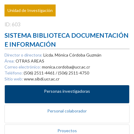
Unidad de Investigación
ID: 603
SISTEMA BIBLIOTECA DOCUMENTACIÓN
E INFORMACIÓN
Director o directora:
Licda. Mónica Córdoba Guzmán
Área:
OTRAS AREAS
Correo electrónico:
monica.cordoba@ucr.ac.cr
Teléfono:
(506) 2511-4461 / (506) 2511-4750
Sitio web:
www.sibdi.ucr.ac.cr
Personas investigadoras
Personal colaborador
Proyectos