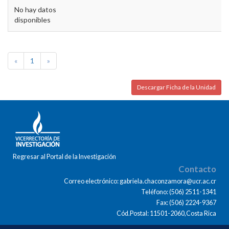
No hay datos
disponibles
«
1
»
Descargar Ficha de la Unidad
Regresar al Portal de la Investigación
Contacto
Correo electrónico: gabriela.chaconzamora@ucr.ac.cr
Teléfono: (506) 2511-1341
Fax: (506) 2224-9367
Cód.Postal: 11501-2060,Costa Rica