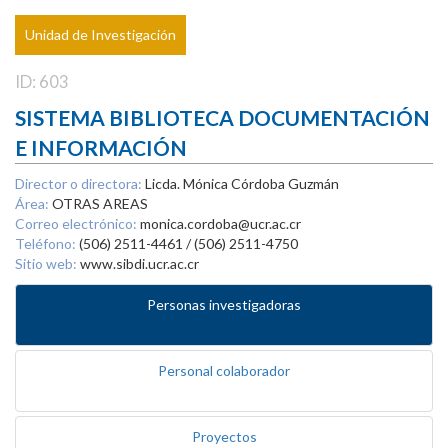
Unidad de Investigación
ID: 603
SISTEMA BIBLIOTECA DOCUMENTACIÓN
E INFORMACIÓN
Director o directora:
Licda. Mónica Córdoba Guzmán
Área:
OTRAS AREAS
Correo electrónico:
monica.cordoba@ucr.ac.cr
Teléfono:
(506) 2511-4461 / (506) 2511-4750
Sitio web:
www.sibdi.ucr.ac.cr
Personas investigadoras
Personal colaborador
Proyectos