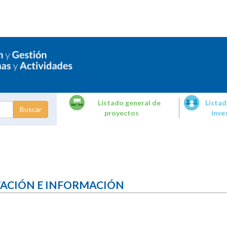
Listado general de
Listad
proyectos
inve
dades de
tigación
TACIÓN E INFORMACIÓN