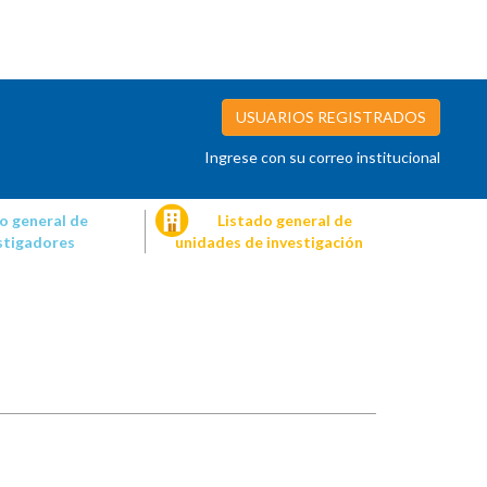
USUARIOS REGISTRADOS
Ingrese con su correo institucional
o general de
Listado general de
stigadores
unidades de investigación