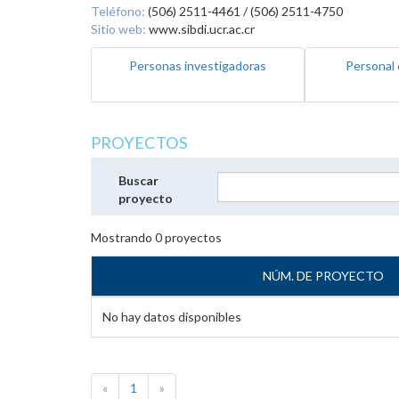
Teléfono:
(506) 2511-4461 / (506) 2511-4750
Sitio web:
www.sibdi.ucr.ac.cr
Personas investigadoras
Personal 
PROYECTOS
Buscar
proyecto
Mostrando
0
proyectos
NÚM. DE PROYECTO
No hay datos disponibles
«
1
»