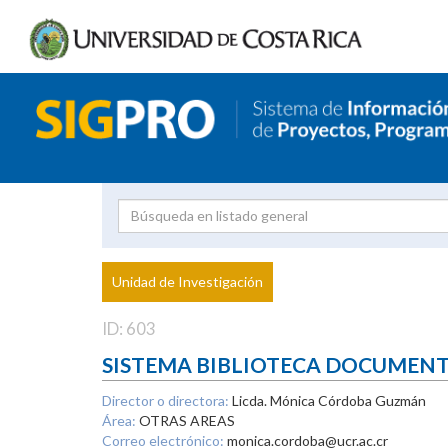
Investigador
Uni
Proyecto
Unidad de Investigación
inves
ID: 603
SISTEMA BIBLIOTECA DOCUMEN
Director o directora:
Licda. Mónica Córdoba Guzmán
Área:
OTRAS AREAS
Correo electrónico:
monica.cordoba@ucr.ac.cr