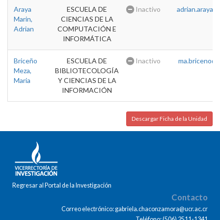
Araya
ESCUELA DE
Inactivo
adrian.araya@u
Marin,
CIENCIAS DE LA
Adrian
COMPUTACIÓN E
INFORMÁTICA
Briceño
ESCUELA DE
Inactivo
ma.briceno@u
Meza,
BIBLIOTECOLOGÍA
Maria
Y CIENCIAS DE LA
INFORMACIÓN
Descargar Ficha de la Unidad
Regresar al Portal de la Investigación
Contacto
Correo electrónico: gabriela.chaconzamora@ucr.ac.cr
Teléfono: (506) 2511-1341