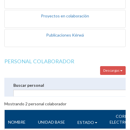
Proyectos en colaboración
Publicaciones Kérwá
PERSONAL COLABORADOR
Descargas
Buscar personal
Mostrando
2
personal colaborador
CORR
NOMBRE
UNIDAD BASE
ELECTRÓ
ESTADO