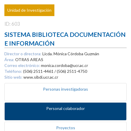
Unidad de Investigación
ID: 603
SISTEMA BIBLIOTECA DOCUMENTACIÓN
E INFORMACIÓN
Director o directora:
Licda. Mónica Córdoba Guzmán
Área:
OTRAS AREAS
Correo electrónico:
monica.cordoba@ucr.ac.cr
Teléfono:
(506) 2511-4461 / (506) 2511-4750
Sitio web:
www.sibdi.ucr.ac.cr
Personas investigadoras
Personal colaborador
Proyectos