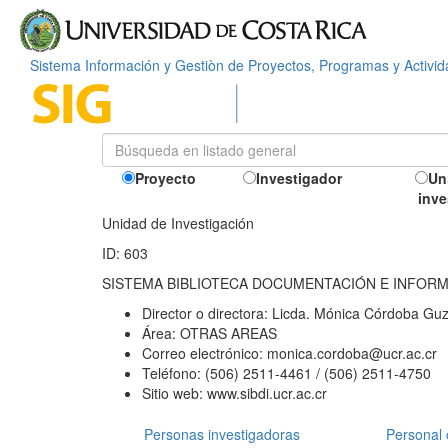
Sistema Información y Gestiòn de Proyectos, Programas y Activi
Proyecto
Investigador
Un
inve
Unidad de Investigación
ID: 603
SISTEMA BIBLIOTECA DOCUMENTACIÓN E INFOR
Director o directora:
Licda. Mónica Córdoba Gu
Área:
OTRAS AREAS
Correo electrónico:
monica.cordoba@ucr.ac.cr
Teléfono:
(506) 2511-4461 / (506) 2511-4750
Sitio web:
www.sibdi.ucr.ac.cr
Personas investigadoras
Personal 