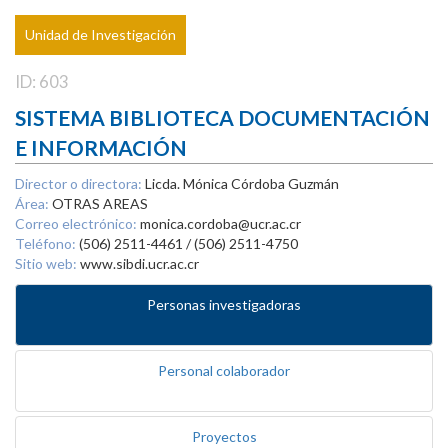
Unidad de Investigación
ID: 603
SISTEMA BIBLIOTECA DOCUMENTACIÓN
E INFORMACIÓN
Director o directora:
Licda. Mónica Córdoba Guzmán
Área:
OTRAS AREAS
Correo electrónico:
monica.cordoba@ucr.ac.cr
Teléfono:
(506) 2511-4461 / (506) 2511-4750
Sitio web:
www.sibdi.ucr.ac.cr
Personas investigadoras
Personal colaborador
Proyectos