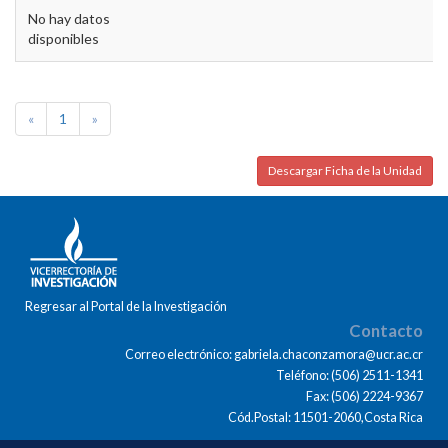
No hay datos
disponibles
«
1
»
Descargar Ficha de la Unidad
Regresar al Portal de la Investigación
Contacto
Correo electrónico: gabriela.chaconzamora@ucr.ac.cr
Teléfono: (506) 2511-1341
Fax: (506) 2224-9367
Cód.Postal: 11501-2060,Costa Rica