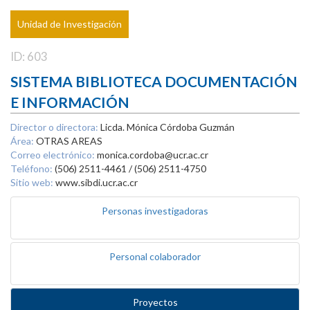
Unidad de Investigación
ID: 603
SISTEMA BIBLIOTECA DOCUMENTACIÓN
E INFORMACIÓN
Director o directora:
Licda. Mónica Córdoba Guzmán
Área:
OTRAS AREAS
Correo electrónico:
monica.cordoba@ucr.ac.cr
Teléfono:
(506) 2511-4461 / (506) 2511-4750
Sitio web:
www.sibdi.ucr.ac.cr
Personas investigadoras
Personal colaborador
Proyectos