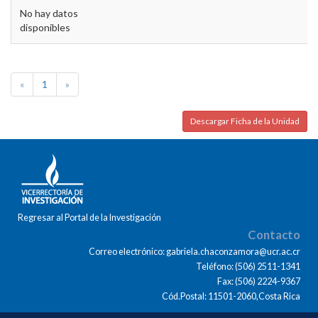
No hay datos
disponibles
«
1
»
Descargar Ficha de la Unidad
Regresar al Portal de la Investigación
Contacto
Correo electrónico: gabriela.chaconzamora@ucr.ac.cr
Teléfono: (506) 2511-1341
Fax: (506) 2224-9367
Cód.Postal: 11501-2060,Costa Rica