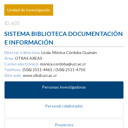
Unidad de Investigación
ID: 603
SISTEMA BIBLIOTECA DOCUMENTACIÓN
E INFORMACIÓN
Director o directora:
Licda. Mónica Córdoba Guzmán
Área:
OTRAS AREAS
Correo electrónico:
monica.cordoba@ucr.ac.cr
Teléfono:
(506) 2511-4461 / (506) 2511-4750
Sitio web:
www.sibdi.ucr.ac.cr
Personas investigadoras
Personal colaborador
Proyectos