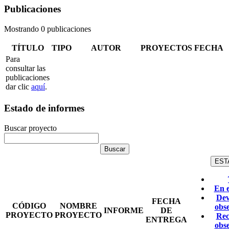
Publicaciones
Mostrando 0 publicaciones
TÍTULO
TIPO
AUTOR
PROYECTOS
FECHA
Para
consultar las
publicaciones
dar clic
aquí
.
Estado de informes
Buscar proyecto
EST
En 
Dev
FECHA
CÓDIGO
NOMBRE
obs
INFORME
DE
PROYECTO
PROYECTO
Rec
ENTREGA
obs