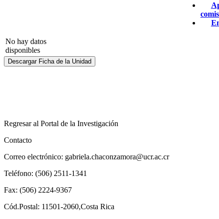
A
comis
E
No hay datos
disponibles
Descargar Ficha de la Unidad
Regresar al Portal de la Investigación
Contacto
Correo electrónico: gabriela.chaconzamora@ucr.ac.cr
Teléfono: (506) 2511-1341
Fax: (506) 2224-9367
Cód.Postal: 11501-2060,Costa Rica