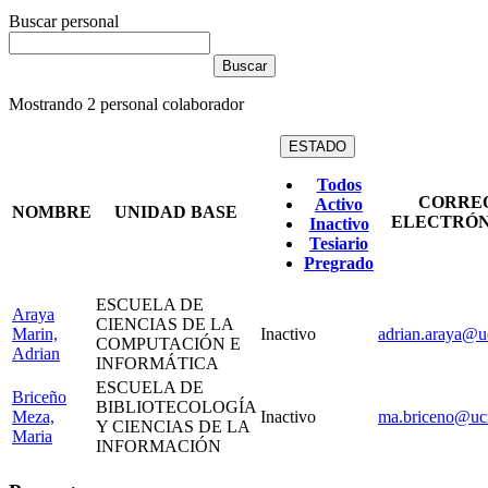
Buscar personal
Mostrando
2
personal colaborador
ESTADO
Todos
CORRE
Activo
NOMBRE
UNIDAD BASE
ELECTRÓN
Inactivo
Tesiario
Pregrado
ESCUELA DE
Araya
CIENCIAS DE LA
Marin,
Inactivo
adrian.araya@uc
COMPUTACIÓN E
Adrian
INFORMÁTICA
ESCUELA DE
Briceño
BIBLIOTECOLOGÍA
Meza,
Inactivo
ma.briceno@ucr
Y CIENCIAS DE LA
Maria
INFORMACIÓN