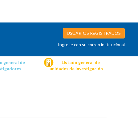
USUARIOS REGISTRADOS
Ingrese con su correo institucional
o general de
Listado general de
stigadores
unidades de investigación