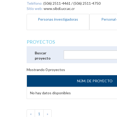
Teléfono:
(506) 2511-4461 / (506) 2511-4750
Sitio web:
www.sibdi.ucr.ac.cr
Personas investigadoras
Personal 
PROYECTOS
Buscar
proyecto
Mostrando
0
proyectos
NÚM. DE PROYECTO
No hay datos disponibles
«
1
»