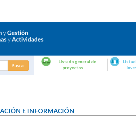
Listado general de
Listad
proyectos
inve
dades de
tigación
TACIÓN E INFORMACIÓN