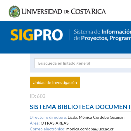
Investigador
Uni
Proyecto
Unidad de Investigación
inves
ID: 603
SISTEMA BIBLIOTECA DOCUMEN
Director o directora:
Licda. Mónica Córdoba Guzmán
Área:
OTRAS AREAS
Correo electrónico:
monica.cordoba@ucr.ac.cr