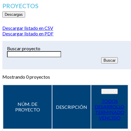
PROYECTOS
Descargas
Descargar listado en CSV
Descargar listado en PDF
Buscar proyecto
Mostrando
0
proyectos
ESTADO
TODOS
NÚM. DE
DESARROLLO
DESCRIPCIÓN
PROYECTO
TERMINADO
VENCIDO