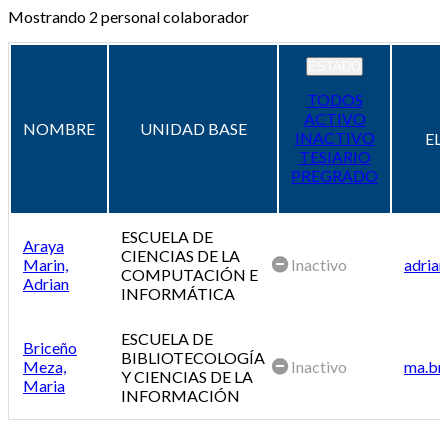
Mostrando
2
personal colaborador
ESTADO
TODOS
ACTIVO
NOMBRE
UNIDAD BASE
INACTIVO
EL
TESIARIO
PREGRADO
ESCUELA DE
Araya
CIENCIAS DE LA
Marin,
Inactivo
adrian
COMPUTACIÓN E
Adrian
INFORMÁTICA
ESCUELA DE
Briceño
BIBLIOTECOLOGÍA
Meza,
Inactivo
ma.br
Y CIENCIAS DE LA
Maria
INFORMACIÓN