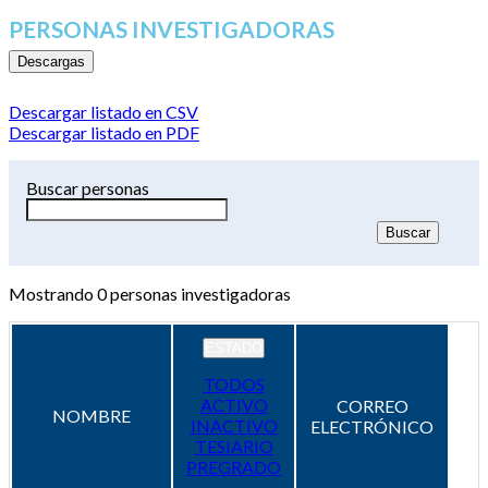
PERSONAS INVESTIGADORAS
Descargas
Descargar listado en CSV
Descargar listado en PDF
Buscar personas
Mostrando
0
personas investigadoras
ESTADO
TODOS
ACTIVO
CORREO
NOMBRE
INACTIVO
ELECTRÓNICO
TESIARIO
PREGRADO