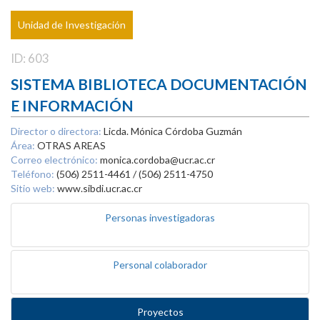
Unidad de Investigación
ID: 603
SISTEMA BIBLIOTECA DOCUMENTACIÓN
E INFORMACIÓN
Director o directora:
Licda. Mónica Córdoba Guzmán
Área:
OTRAS AREAS
Correo electrónico:
monica.cordoba@ucr.ac.cr
Teléfono:
(506) 2511-4461 / (506) 2511-4750
Sitio web:
www.sibdi.ucr.ac.cr
Personas investigadoras
Personal colaborador
Proyectos