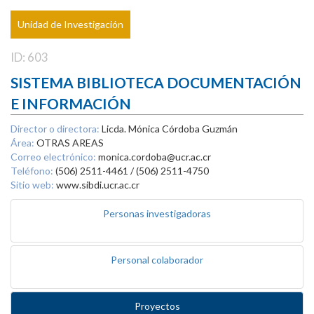
Unidad de Investigación
ID: 603
SISTEMA BIBLIOTECA DOCUMENTACIÓN
E INFORMACIÓN
Director o directora:
Licda. Mónica Córdoba Guzmán
Área:
OTRAS AREAS
Correo electrónico:
monica.cordoba@ucr.ac.cr
Teléfono:
(506) 2511-4461 / (506) 2511-4750
Sitio web:
www.sibdi.ucr.ac.cr
Personas investigadoras
Personal colaborador
Proyectos