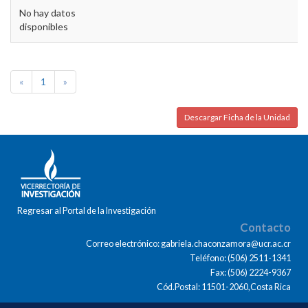
No hay datos
disponibles
«
1
»
Descargar Ficha de la Unidad
Regresar al Portal de la Investigación
Contacto
Correo electrónico: gabriela.chaconzamora@ucr.ac.cr
Teléfono: (506) 2511-1341
Fax: (506) 2224-9367
Cód.Postal: 11501-2060,Costa Rica