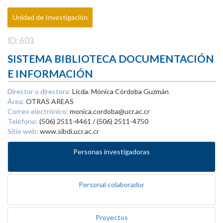
Unidad de Investigación
ID: 603
SISTEMA BIBLIOTECA DOCUMENTACIÓN
E INFORMACIÓN
Director o directora:
Licda. Mónica Córdoba Guzmán
Área:
OTRAS AREAS
Correo electrónico:
monica.cordoba@ucr.ac.cr
Teléfono:
(506) 2511-4461 / (506) 2511-4750
Sitio web:
www.sibdi.ucr.ac.cr
Personas investigadoras
Personal colaborador
Proyectos