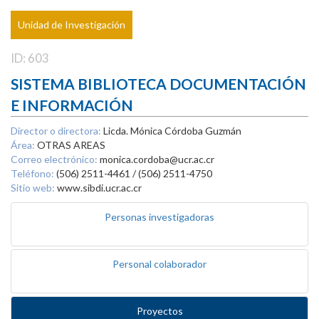
Unidad de Investigación
ID: 603
SISTEMA BIBLIOTECA DOCUMENTACIÓN
E INFORMACIÓN
Director o directora:
Licda. Mónica Córdoba Guzmán
Área:
OTRAS AREAS
Correo electrónico:
monica.cordoba@ucr.ac.cr
Teléfono:
(506) 2511-4461 / (506) 2511-4750
Sitio web:
www.sibdi.ucr.ac.cr
Personas investigadoras
Personal colaborador
Proyectos