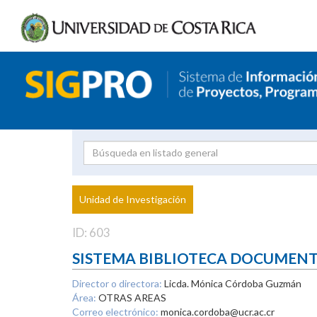
Investigador
Uni
Proyecto
Unidad de Investigación
inves
ID: 603
SISTEMA BIBLIOTECA DOCUMEN
Director o directora:
Licda. Mónica Córdoba Guzmán
Área:
OTRAS AREAS
Correo electrónico:
monica.cordoba@ucr.ac.cr