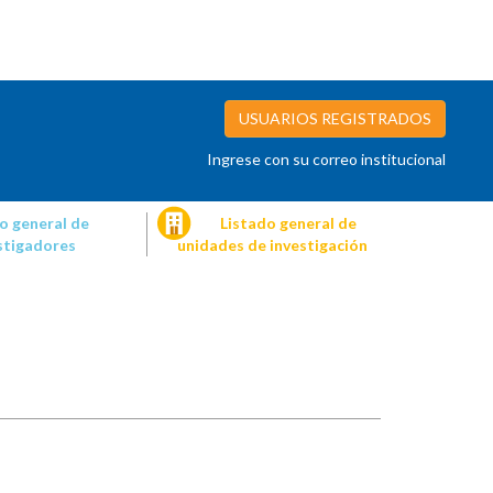
USUARIOS REGISTRADOS
Ingrese con su correo institucional
o general de
Listado general de
stigadores
unidades de investigación