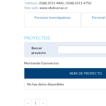
Teléfono:
(506) 2511-4461 / (506) 2511-4750
Sitio web:
www.sibdi.ucr.ac.cr
Personas investigadoras
Personal 
PROYECTOS
Buscar
proyecto
Mostrando
0
proyectos
NÚM. DE PROYECTO
No hay datos disponibles
«
1
»