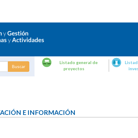
Listado general de
Listad
proyectos
inve
dades de
tigación
TACIÓN E INFORMACIÓN