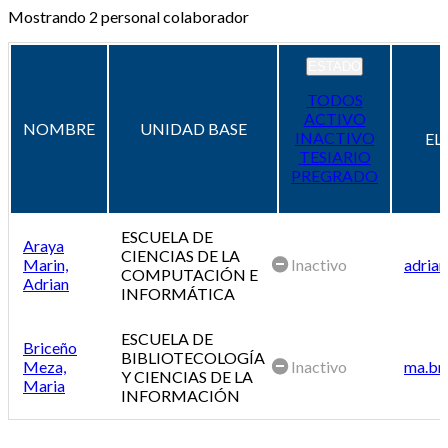
Mostrando
2
personal colaborador
ESTADO
TODOS
ACTIVO
NOMBRE
UNIDAD BASE
INACTIVO
EL
TESIARIO
PREGRADO
ESCUELA DE
Araya
CIENCIAS DE LA
Marin,
Inactivo
adrian
COMPUTACIÓN E
Adrian
INFORMÁTICA
ESCUELA DE
Briceño
BIBLIOTECOLOGÍA
Meza,
Inactivo
ma.br
Y CIENCIAS DE LA
Maria
INFORMACIÓN