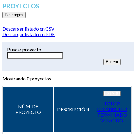
PROYECTOS
Descargas
Descargar listado en CSV
Descargar listado en PDF
Buscar proyecto
Mostrando
0
proyectos
ESTADO
TODOS
NÚM. DE
DESARROLLO
DESCRIPCIÓN
PROYECTO
TERMINADO
VENCIDO