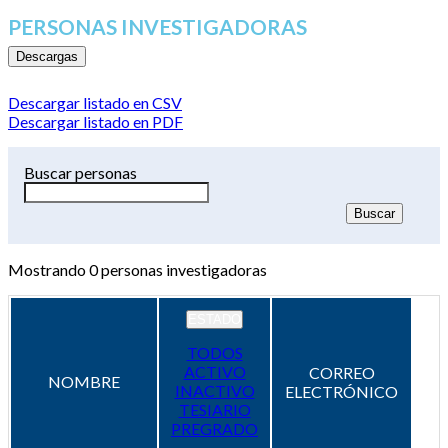
PERSONAS INVESTIGADORAS
Descargas
Descargar listado en CSV
Descargar listado en PDF
Buscar personas
Mostrando
0
personas investigadoras
ESTADO
TODOS
ACTIVO
CORREO
NOMBRE
INACTIVO
ELECTRÓNICO
TESIARIO
PREGRADO