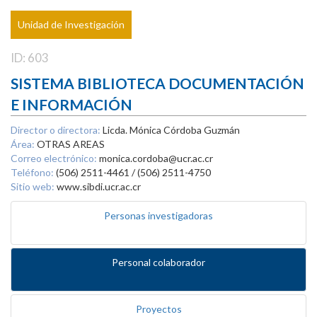
Unidad de Investigación
ID: 603
SISTEMA BIBLIOTECA DOCUMENTACIÓN
E INFORMACIÓN
Director o directora:
Licda. Mónica Córdoba Guzmán
Área:
OTRAS AREAS
Correo electrónico:
monica.cordoba@ucr.ac.cr
Teléfono:
(506) 2511-4461 / (506) 2511-4750
Sitio web:
www.sibdi.ucr.ac.cr
Personas investigadoras
Personal colaborador
Proyectos