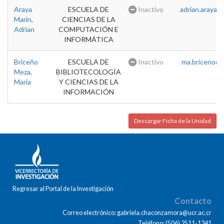
Araya
ESCUELA DE
Inactivo
adrian.araya@u
Marin,
CIENCIAS DE LA
Adrian
COMPUTACIÓN E
INFORMÁTICA
Briceño
ESCUELA DE
Inactivo
ma.briceno@u
Meza,
BIBLIOTECOLOGÍA
Maria
Y CIENCIAS DE LA
INFORMACIÓN
Descargar Ficha de la Unidad
Regresar al Portal de la Investigación
Contacto
Correo electrónico: gabriela.chaconzamora@ucr.ac.cr
Teléfono: (506) 2511-1341