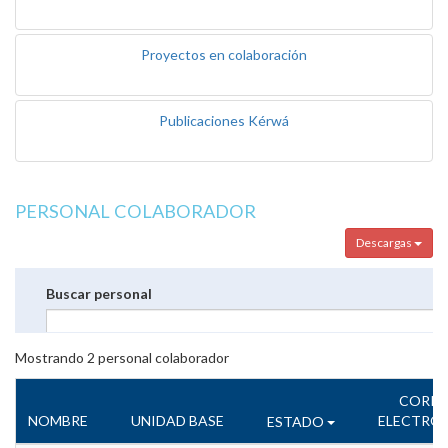
Proyectos en colaboración
Publicaciones Kérwá
PERSONAL COLABORADOR
Descargas
Buscar personal
Mostrando
2
personal colaborador
CORR
NOMBRE
UNIDAD BASE
ELECTRÓ
ESTADO