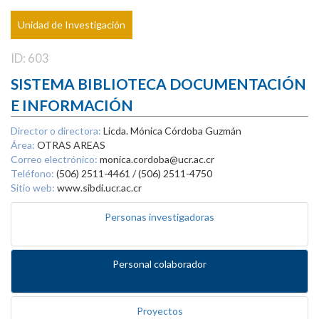
Unidad de Investigación
ID: 603
SISTEMA BIBLIOTECA DOCUMENTACIÓN
E INFORMACIÓN
Director o directora:
Licda. Mónica Córdoba Guzmán
Área:
OTRAS AREAS
Correo electrónico:
monica.cordoba@ucr.ac.cr
Teléfono:
(506) 2511-4461 / (506) 2511-4750
Sitio web:
www.sibdi.ucr.ac.cr
Personas investigadoras
Personal colaborador
Proyectos