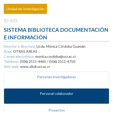
Unidad de Investigación
ID: 603
SISTEMA BIBLIOTECA DOCUMENTACIÓN
E INFORMACIÓN
Director o directora:
Licda. Mónica Córdoba Guzmán
Área:
OTRAS AREAS
Correo electrónico:
monica.cordoba@ucr.ac.cr
Teléfono:
(506) 2511-4461 / (506) 2511-4750
Sitio web:
www.sibdi.ucr.ac.cr
Personas investigadoras
Personal colaborador
Proyectos