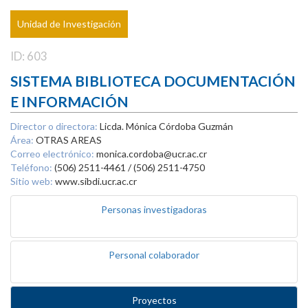
Unidad de Investigación
ID: 603
SISTEMA BIBLIOTECA DOCUMENTACIÓN
E INFORMACIÓN
Director o directora:
Licda. Mónica Córdoba Guzmán
Área:
OTRAS AREAS
Correo electrónico:
monica.cordoba@ucr.ac.cr
Teléfono:
(506) 2511-4461 / (506) 2511-4750
Sitio web:
www.sibdi.ucr.ac.cr
Personas investigadoras
Personal colaborador
Proyectos