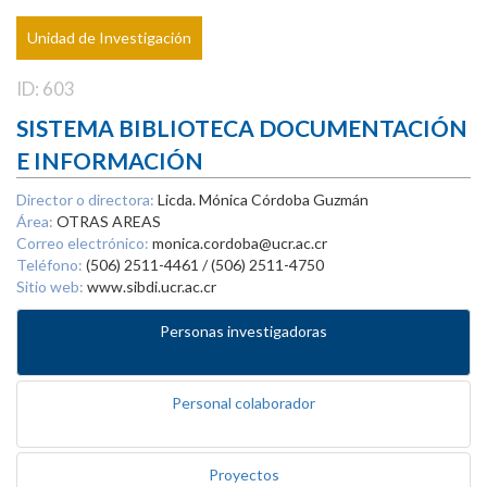
Unidad de Investigación
ID: 603
SISTEMA BIBLIOTECA DOCUMENTACIÓN
E INFORMACIÓN
Director o directora:
Licda. Mónica Córdoba Guzmán
Área:
OTRAS AREAS
Correo electrónico:
monica.cordoba@ucr.ac.cr
Teléfono:
(506) 2511-4461 / (506) 2511-4750
Sitio web:
www.sibdi.ucr.ac.cr
Personas investigadoras
Personal colaborador
Proyectos