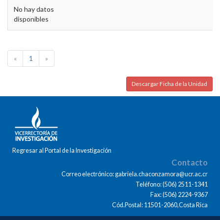
No hay datos
disponibles
«
1
»
Descargar Ficha de la Unidad
Regresar al Portal de la Investigación
Contacto
Correo electrónico: gabriela.chaconzamora@ucr.ac.cr
Teléfono: (506) 2511-1341
Fax: (506) 2224-9367
Cód.Postal: 11501-2060,Costa Rica