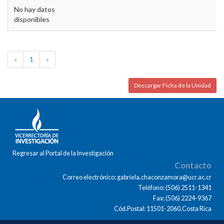
No hay datos
disponibles
«
1
»
Descargar Ficha de la Unidad
Regresar al Portal de la Investigación
Contacto
Correo electrónico: gabriela.chaconzamora@ucr.ac.cr
Teléfono: (506) 2511-1341
Fax: (506) 2224-9367
Cód.Postal: 11501-2060,Costa Rica