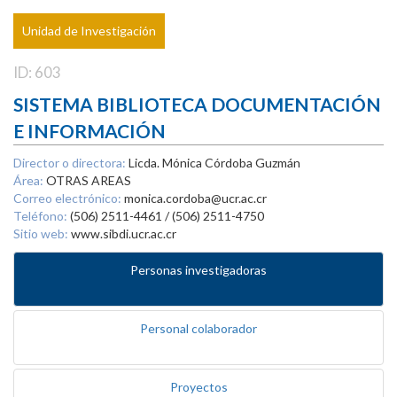
Unidad de Investigación
ID: 603
SISTEMA BIBLIOTECA DOCUMENTACIÓN
E INFORMACIÓN
Director o directora:
Licda. Mónica Córdoba Guzmán
Área:
OTRAS AREAS
Correo electrónico:
monica.cordoba@ucr.ac.cr
Teléfono:
(506) 2511-4461 / (506) 2511-4750
Sitio web:
www.sibdi.ucr.ac.cr
Personas investigadoras
Personal colaborador
Proyectos