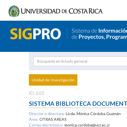
Investigador
Uni
Proyecto
Unidad de Investigación
inves
ID: 603
SISTEMA BIBLIOTECA DOCUMEN
Director o directora:
Licda. Mónica Córdoba Guzmán
Área:
OTRAS AREAS
Correo electrónico:
monica.cordoba@ucr.ac.cr