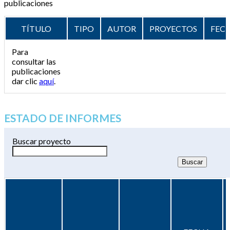
publicaciones
TÍTULO
TIPO
AUTOR
PROYECTOS
FEC
Para
consultar las
publicaciones
dar clic
aquí
.
ESTADO DE INFORMES
Buscar proyecto