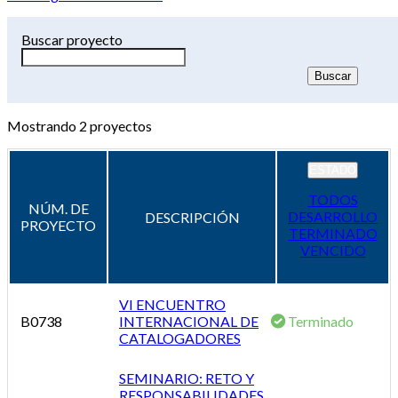
Buscar proyecto
Mostrando
2
proyectos
ESTADO
TODOS
NÚM. DE
DESARROLLO
DESCRIPCIÓN
PROYECTO
TERMINADO
VENCIDO
VI ENCUENTRO
B0738
INTERNACIONAL DE
Terminado
CATALOGADORES
SEMINARIO: RETO Y
RESPONSABILIDADES