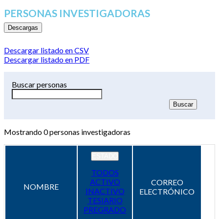
PERSONAS INVESTIGADORAS
Descargas
Descargar listado en CSV
Descargar listado en PDF
Buscar personas
Mostrando
0
personas investigadoras
ESTADO
TODOS
ACTIVO
CORREO
NOMBRE
INACTIVO
ELECTRÓNICO
TESIARIO
PREGRADO