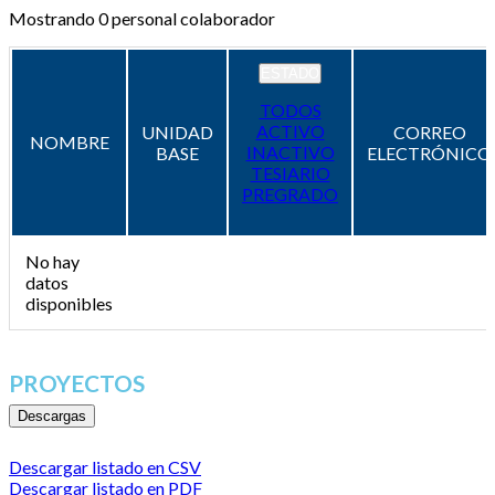
Mostrando
0
personal colaborador
ESTADO
TODOS
ACTIVO
UNIDAD
CORREO
NOMBRE
INACTIVO
BASE
ELECTRÓNICO
TESIARIO
PREGRADO
No hay
datos
disponibles
PROYECTOS
Descargas
Descargar listado en CSV
Descargar listado en PDF