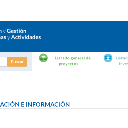
Listado general de
Listad
proyectos
inve
dades de
tigación
TACIÓN E INFORMACIÓN