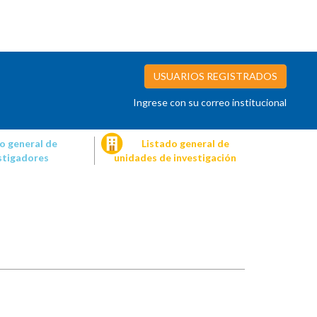
USUARIOS REGISTRADOS
Ingrese con su correo institucional
o general de
Listado general de
stigadores
unidades de investigación