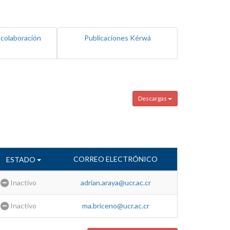
 colaboración
Publicaciones Kérwá
Descargas
CORREO ELECTRÓNICO
ESTADO
Inactivo
adrian.araya@ucr.ac.cr
Inactivo
ma.briceno@ucr.ac.cr