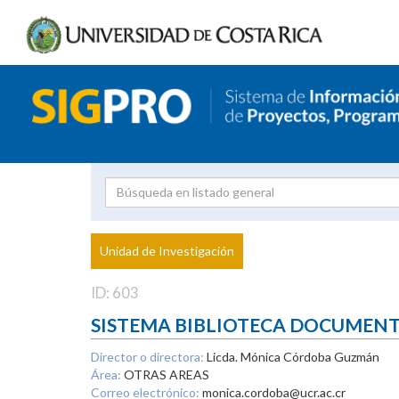
Investigador
Uni
Proyecto
Unidad de Investigación
inves
ID: 603
SISTEMA BIBLIOTECA DOCUMEN
Director o directora:
Licda. Mónica Córdoba Guzmán
Área:
OTRAS AREAS
Correo electrónico:
monica.cordoba@ucr.ac.cr